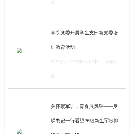
数：
学院党委开展学生支部新支委培
训教育活动
发布时间：2025年10月17日
阅读次
数：
关怀暖军训，青春展风采——罗
嵘书记一行看望25级新生军歌排