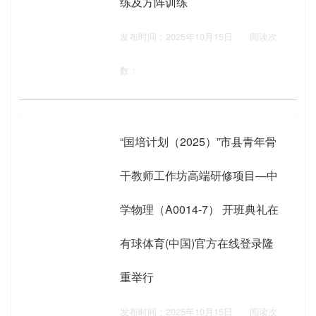
练及方阵训练
发布时间：2025年10月15日
阅读次
数：
“国培计划（2025）”市县青年骨
干教师工作坊高端研修项目—中
学物理（A0014-7） 开班典礼在
有球体育(中国)官方在线登录隆
重举行
发布时间：2025年10月15日
阅读次