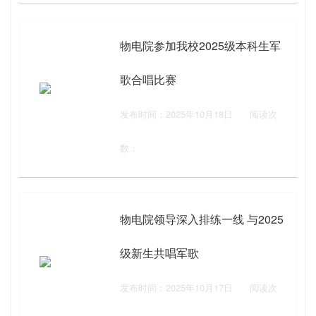
物电院参加我校2025级本科生军
歌合唱比赛
发布时间：2025年10月18日
阅读次
数：
物电院领导深入排练一线 与2025
级新生共唱军歌
发布时间：2025年10月17日
阅读次