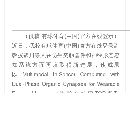
（供稿 有球体育(中国)官方在线登录）
近日，我校有球体育(中国)官方在线登录副
教授钱川等人在仿生突触器件和神经形态感
知系统方面再度取得新进展，该成果
以“Multimodal In-Sensor Computing with
Dual-Phase Organic Synapses for Wearable
Fitness Monitoring”为题在校定TOP期刊
Advanced Materials上发表，钱川副教授入职
以来，围绕着仿生突触器件和神经形态感知
系统，开展多学科交叉研究，取得了系列研