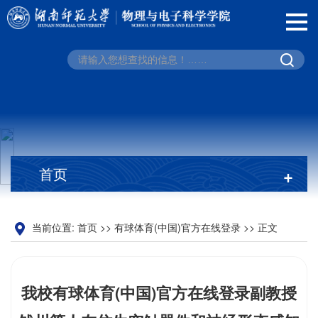
首页
+
当前位置:
首页
>>
有球体育(中国)官方在线登录
>> 正文
我校有球体育(中国)官方在线登录副教授