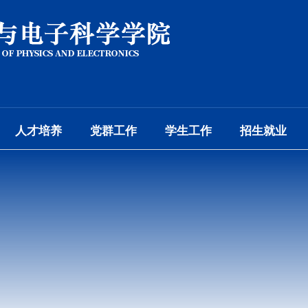
人才培养
党群工作
学生工作
招生就业