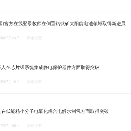
中国)官方在线登录教师在倒置钙钛矿太阳能电池领域取得新进展
5年07月24日
阅读次数：
等人在芯片级系统集成静电保护器件方面取得突破
5年07月18日
阅读次数：
人在低能耗小分子电氧化耦合电解水制氢方面取得突破
5年07月09日
阅读次数：