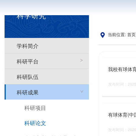
科学研究
当前位置:
首页
学科简介
科研平台
>
我校有球体
科研队伍
发布时间：202
科研成果
>
科研项目
有球体育(中
科研论文
发布时间：202