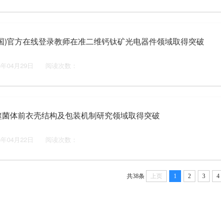
国)官方在线登录教师在准二维钙钛矿光电器件领域取得突破
5年04月29日
阅读次数：
噬菌体前衣壳结构及包装机制研究领域取得突破
5年04月22日
阅读次数：
共38条
上页
1
2
3
4