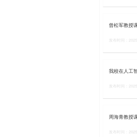
曾松军教授课
发布时间：202
我校在人工
发布时间：202
周海青教授
发布时间：202